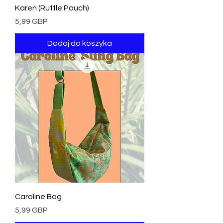
Karen (Ruffle Pouch)
Cena
5,99 GBP
Dodaj do koszyka
Caroline Bag
Cena
5,99 GBP