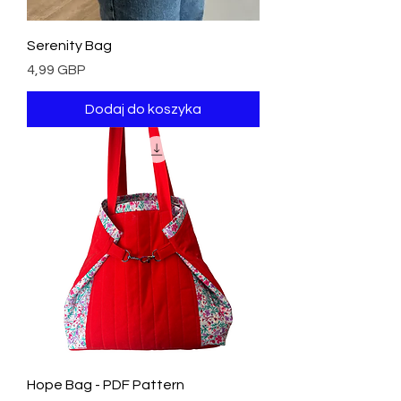
Serenity Bag
Cena
4,99 GBP
Dodaj do koszyka
Hope Bag - PDF Pattern