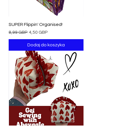
SUPER Flippin' Organised!
Regularna cena
Cena rabatowa
8,99 GBP
4,50 GBP
Dodaj do koszyka