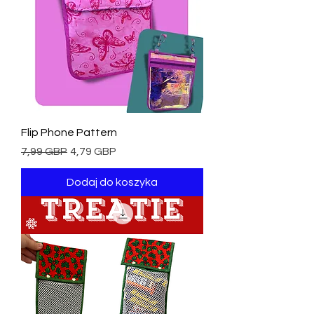
Flip Phone Pattern
Regularna cena
Cena rabatowa
7,99 GBP
4,79 GBP
Dodaj do koszyka