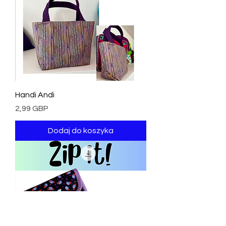
Handi Andi
Cena
2,99 GBP
Dodaj do koszyka