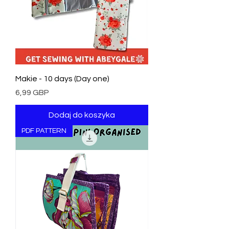
Makie - 10 days (Day one)
Cena
6,99 GBP
Dodaj do koszyka
PDF PATTERN