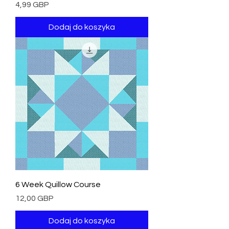
Cena
4,99 GBP
Dodaj do koszyka
6 Week Quillow Course
Cena
12,00 GBP
Dodaj do koszyka