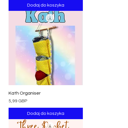
Dodaj do koszyka
Kath Organiser
Cena
5,99 GBP
Dodaj do koszyka